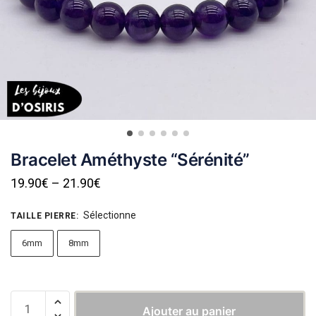
Bracelet Améthyste “Sérénité”
19.90
€
–
21.90
€
Sélectionne
TAILLE PIERRE
:
6mm
8mm
Ajouter au panier