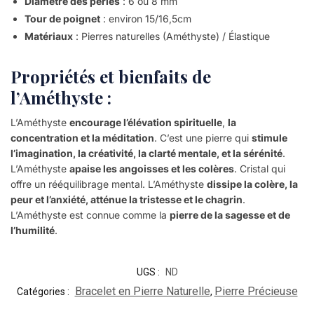
Diamètre des perles
: 6 ou 8 mm
Tour de poignet
: environ 15/16,5cm
Matériaux
: Pierres naturelles (Améthyste) / Élastique
Propriétés et bienfaits de
l’Améthyste :
L’Améthyste
encourage l’élévation spirituelle
,
la
concentration et la méditation
. C’est une pierre qui
stimule
l’imagination, la créativité, la clarté mentale, et la sérénité
.
L’Améthyste
apaise les angoisses et les colères
. Cristal qui
offre un rééquilibrage mental. L’Améthyste
dissipe la colère, la
peur et l’anxiété, atténue la tristesse et le chagrin
.
L’Améthyste est connue comme la
pierre de la sagesse et de
l’humilité
.
UGS :
ND
Bracelet en Pierre Naturelle
Pierre Précieuse
Catégories :
,