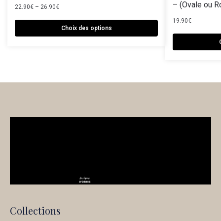
– (Ovale ou R
22.90
€
–
26.90
€
19.90
€
Choix des options
Collections